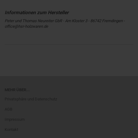
Peter und Thomas Neureiter GbR - Am Kloster 3 - 86742 Fremdingen -
office@hsr-holzwaren.de
MEHR ÜBER...
Privatsphäre und Datenschutz
AGB
Impressum
Kontakt