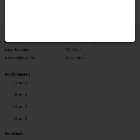
Art.Nr.:
T274 Milan
Lieferzeit:
5 - 7 Werktage
Lagerbestand:
100
Stück
Versandgewicht:
-
kg je Stück
Durchmesser:
30 cm Ø
35 cm Ø
40 cm Ø
45 cm Ø
Schriftart: