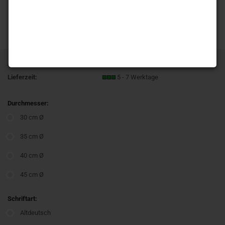
Art.Nr.:
T135 Waschbär Familie
Lieferzeit:
5 - 7 Werktage
Durchmesser:
30 cm Ø
35 cm Ø
40 cm Ø
45 cm Ø
Schriftart:
Altdeutsch