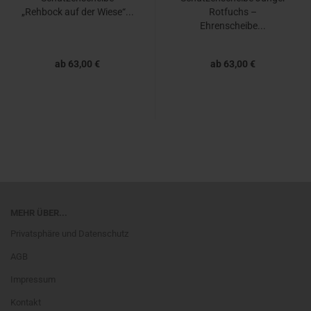
„Rehbock auf der Wiese“...
Rotfuchs –
Ehrenscheibe...
ab 63,00 €
ab 63,00 €
MEHR ÜBER...
Privatsphäre und Datenschutz
AGB
Impressum
Kontakt