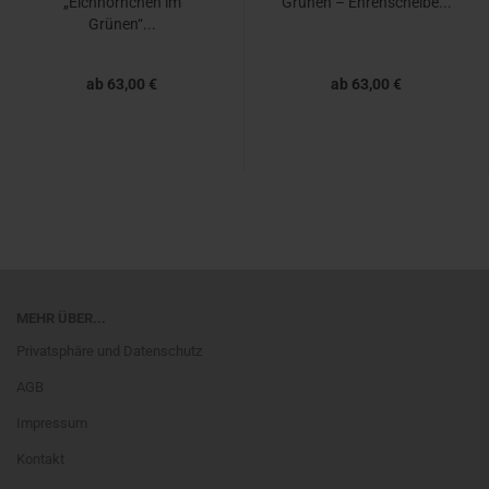
„Eichhörnchen im
Grünen – Ehrenscheibe...
Grünen“...
ab 63,00 €
ab 63,00 €
MEHR ÜBER...
Privatsphäre und Datenschutz
AGB
Impressum
Kontakt