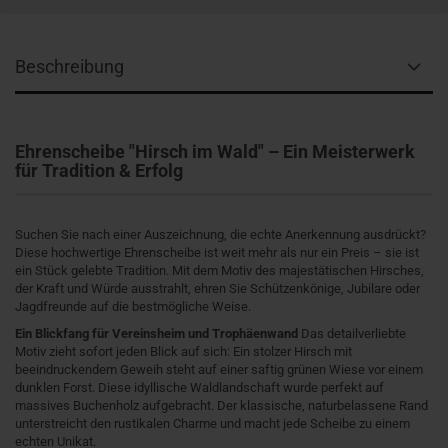
Beschreibung
Ehrenscheibe "Hirsch im Wald" – Ein Meisterwerk
für Tradition & Erfolg
Suchen Sie nach einer Auszeichnung, die echte Anerkennung ausdrückt?
Diese hochwertige Ehrenscheibe ist weit mehr als nur ein Preis – sie ist
ein Stück gelebte Tradition. Mit dem Motiv des majestätischen Hirsches,
der Kraft und Würde ausstrahlt, ehren Sie Schützenkönige, Jubilare oder
Jagdfreunde auf die bestmögliche Weise.
Ein Blickfang für Vereinsheim und Trophäenwand
Das detailverliebte
Motiv zieht sofort jeden Blick auf sich: Ein stolzer Hirsch mit
beeindruckendem Geweih steht auf einer saftig grünen Wiese vor einem
dunklen Forst. Diese idyllische Waldlandschaft wurde perfekt auf
massives Buchenholz aufgebracht. Der klassische, naturbelassene Rand
unterstreicht den rustikalen Charme und macht jede Scheibe zu einem
echten Unikat.