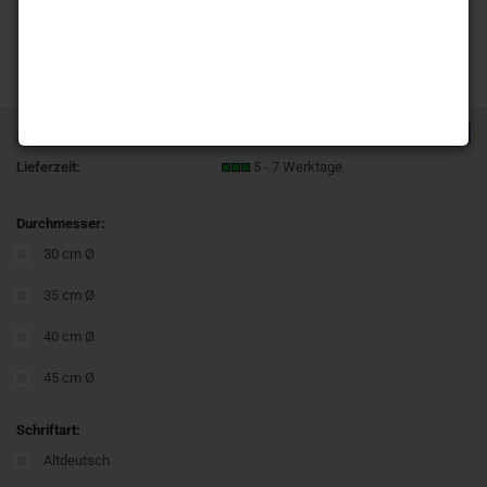
TOP
Art.Nr.:
T503 Hirsch im Wald
Lieferzeit:
5 - 7 Werktage
Durchmesser:
30 cm Ø
35 cm Ø
40 cm Ø
45 cm Ø
Schriftart:
Altdeutsch