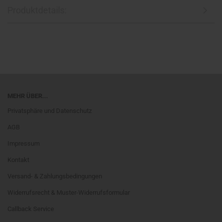
Produktdetails:
MEHR ÜBER...
Privatsphäre und Datenschutz
AGB
Impressum
Kontakt
Versand- & Zahlungsbedingungen
Widerrufsrecht & Muster-Widerrufsformular
Callback Service