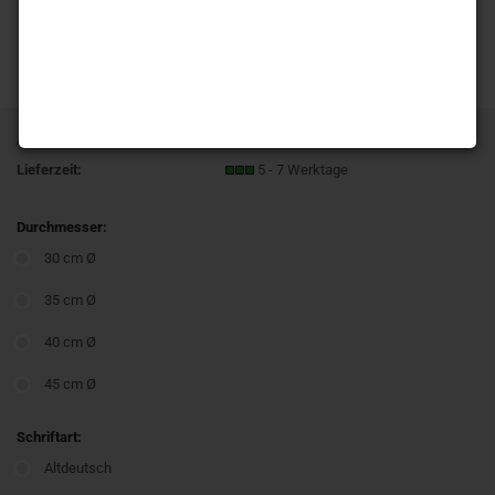
Art.Nr.:
T400 Feldkreuz Landschaft
Lieferzeit:
5 - 7 Werktage
Durchmesser:
30 cm Ø
35 cm Ø
40 cm Ø
45 cm Ø
Schriftart:
Altdeutsch