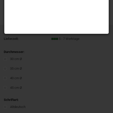
Art.Nr.:
C02 Corona
Lieferzeit:
5 - 7 Werktage
Durchmesser:
30 cm Ø
35 cm Ø
40 cm Ø
45 cm Ø
Schriftart:
Altdeutsch