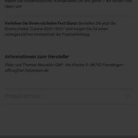
Haben Sie Sonderwünsche? Kontaktieren Sie uns gerne – wir setzen Ihre
Ideen um!
Verleihen Sie Ihrem nächsten Fest Glanz!
Bestellen Sie jetzt die
Ehrenscheibe "Corona 2020–2021" und sorgen Sie für einen
unvergesslichen Moment bei der Preisverleihung.
Peter und Thomas Neureiter GbR - Am Kloster 3 - 86742 Fremdingen -
office@hsr-holzwaren.de
Produktdetails: