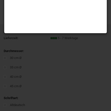
Art.Nr.:
T206 Eichhörnchen
Lieferzeit:
5 - 7 Werktage
Durchmesser:
30 cm Ø
35 cm Ø
40 cm Ø
45 cm Ø
Schriftart:
Altdeutsch