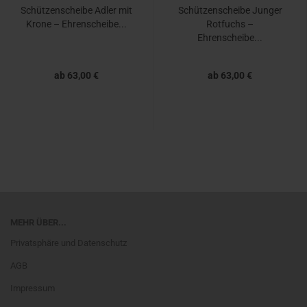
Schützenscheibe Adler mit
Schützenscheibe Junger
Krone – Ehrenscheibe...
Rotfuchs –
Ehrenscheibe...
ab 63,00 €
ab 63,00 €
MEHR ÜBER...
Privatsphäre und Datenschutz
AGB
Impressum